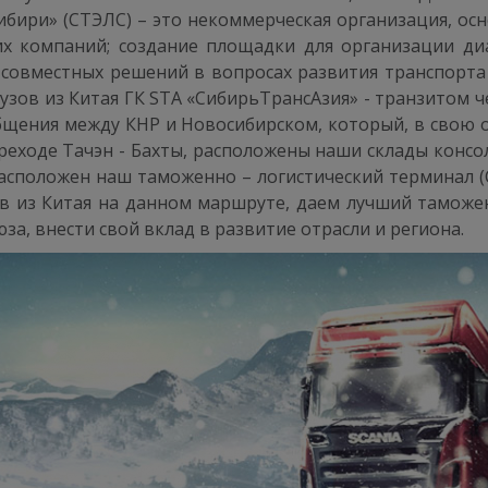
ибири» (СТЭЛС) – это некоммерческая организация, о
ких компаний; создание площадки для организации ди
 совместных решений в вопросах развития транспорта
рузов из Китая ГК STA «СибирьТрансАзия» - транзитом
бщения между КНР и Новосибирском, который, в свою о
ереходе Тачэн - Бахты, расположены наши склады консо
 расположен наш таможенно – логистический терминал 
в из Китая на данном маршруте, даем лучший таможе
за, внести свой вклад в развитие отрасли и региона.