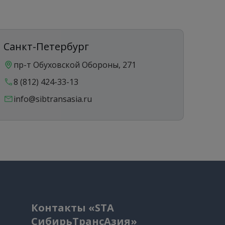
Санкт-Петербург
Ека
пр-т Обуховской Обороны, 271
ул
8 (812) 424-33-13
8 
info@sibtransasia.ru
in
Контакты «STA
СибирьТрансАзия»