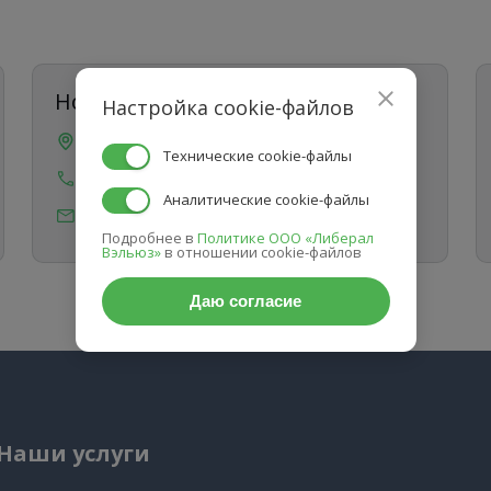
Новосибирск
Настройка cookie-файлов
пр-т Дзержинского 1/1, офис 71
Технические cookie-файлы
8 (383) 207-88-60
Аналитические cookie-файлы
info@sibtransasia.ru
Подробнее в
Политике ООО «Либерал
Вэльюз»
в отношении cookie-файлов
Даю согласие
Наши услуги