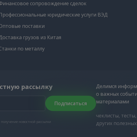
Финансовое сопровождение сделок
Профессиональные юридические услуги ВЭД
Оптовые поставки
Доставка грузов из Китая
Станки по металлу
стную рассылку
Делимся информ
о важных событ
материалами
Подписаться
чеклисты, тесты
 получение новостной рассылки
других полезны