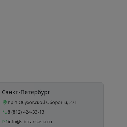
Санкт-Петербург
Ека
пр-т Обуховской Обороны, 271
ул
8 (812) 424-33-13
8 
info@sibtransasia.ru
in