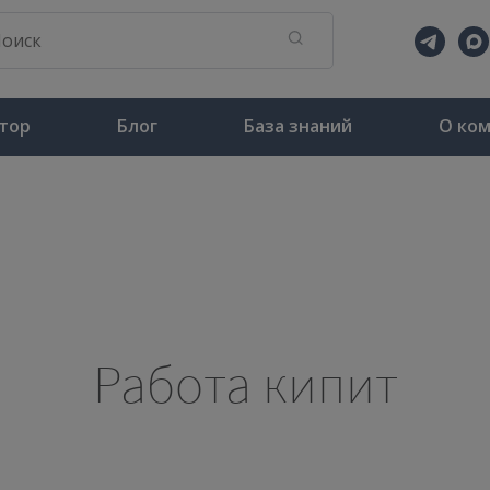
тор
Блог
База знаний
О ко
Работа кипит