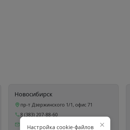
Новосибирск
пр-т Дзержинского 1/1, офис 71
8 (383) 207-88-60
info@sibtransasia.ru
Настройка cookie-файлов