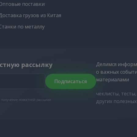
Оптовые поставки
Доставка грузов из Китая
Станки по металлу
стную рассылку
Делимся информ
о важных событ
материалами
Подписаться
чеклисты, тесты
 получение новостной рассылки
других полезны