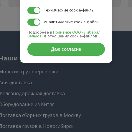
Технические cookie-файлы
Аналитические cookie-файлы
Подробнее в
Политике ООО «Либерал
Вэльюз»
в отношении cookie-файлов
Даю согласие
Наши услуги
Морские грузоперевозки
Авиадоставка
Железнодорожная доставка
Оборудование из Китая
Доставка сборных грузов в Москву
Доставка грузов в Новосибирск