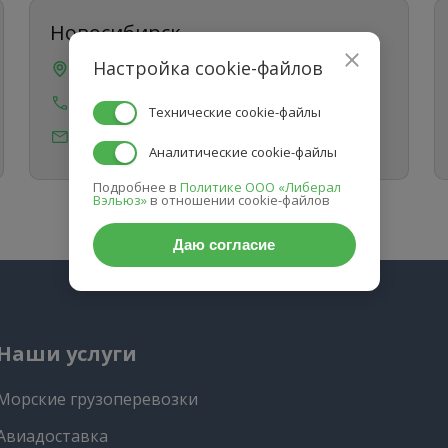
Новосибирск
Настройка cookie-файлов
пр-т Дзержинского 1/1, офис 71
8 (383) 207-88-60
Технические cookie-файлы
info@sibtransasia.ru
Аналитические cookie-файлы
Подробнее в
Политике ООО «Либерал
Вэльюз»
в отношении cookie-файлов
Даю согласие
Наши услуги
Морские грузоперевозки
Авиадоставка