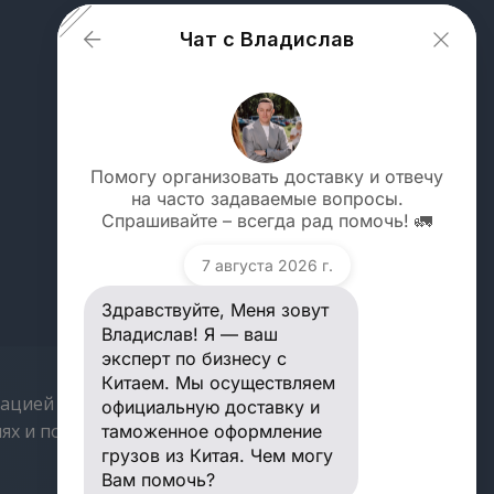
Чат с Владислав
От чего зависит стоимость доставки
груза из Китая?
Как рассчитать стоимость доставки
Помогу организовать доставку и отвечу
моего груза?
на часто задаваемые вопросы.
Задать вопрос
Спрашивайте – всегда рад помочь! 🚛
Здравствуйте, Меня зовут Владислав!
Какие сроки доставки грузов из Китая в
Я — ваш эксперт по бизнесу с
Россию?
7 августа 2026 г.
Китаем. Мы осуществляем
Владислав
официальную доставку и таможенное
Как я могу отследить свой груз?
Здравствуйте, Меня зовут
оформление грузов из Китая. Чем
могу Вам помочь?
Владислав! Я — ваш
Вы работаете с физ лицами? Вы
эксперт по бизнесу с
доставляете личные вещи (любые вещи
Китаем. Мы осуществляем
личные или малые партии) из Китая?
ацией только
официальную доставку и
От чего зависит стоимость
иях и полезными
таможенное оформление
доставки груза из Китая?
Вы оказываете неофициальную/
грузов из Китая. Чем могу
черную/карго доставку?
Вам помочь?
Как рассчитать стоимость доставки