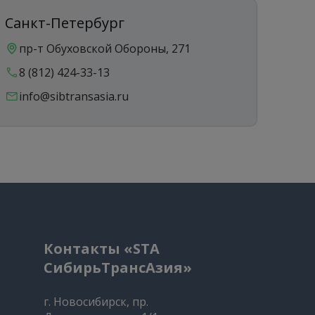
Санкт-Петербург
Ека
пр-т Обуховской Обороны, 271
ул
8 (812) 424-33-13
8 
info@sibtransasia.ru
in
Контакты «STA
СибирьТрансАзия»
г. Новосибирск, пр.