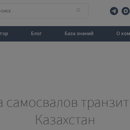
тор
Блог
База знаний
О ко
а самосвалов транзит
Казахстан