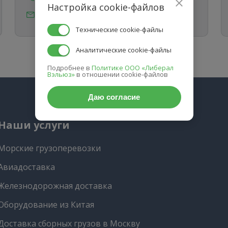
Настройка cookie-файлов
info@sibtransasia.ru
Технические cookie-файлы
Аналитические cookie-файлы
Подробнее в
Политике ООО «Либерал
Вэльюз»
в отношении cookie-файлов
Даю согласие
Наши услуги
Морские грузоперевозки
Авиадоставка
Железнодорожная доставка
Оборудование из Китая
Доставка сборных грузов в Москву