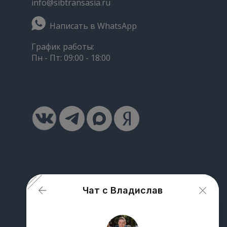
info@sibtransasia.ru
Написать в WhatsApp
График работы:
Пн - Пт: 09:00 - 18:00
Чат с Владислав
От чего зависит стоимость доставки
груза из Китая?