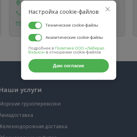
пр-т Дзержинского 1/1, офис 71
Настройка cookie-файлов
8 (383) 207-88-60
info@sibtransasia.ru
Технические cookie-файлы
Аналитические cookie-файлы
Подробнее в
Политике ООО «Либерал
Вэльюз»
в отношении cookie-файлов
Даю согласие
Наши услуги
Морские грузоперевозки
Авиадоставка
Железнодорожная доставка