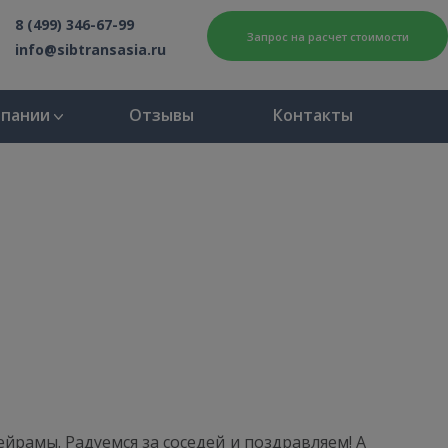
8 (499) 346-67-99
Запрос на расчет стоимости
info@sibtransasia.ru
мпании
Отзывы
Контакты
ейрамы. Радуемся за соседей и поздравляем! А