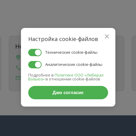
Настройка cookie-файлов
Новосибирск
Технические cookie-файлы
пр-т Дзержинского 1/1, офис 71
Аналитические cookie-файлы
8 (383) 207-88-60
Подробнее в
Политике ООО «Либерал
info@sibtransasia.ru
Вэльюз»
в отношении cookie-файлов
Даю согласие