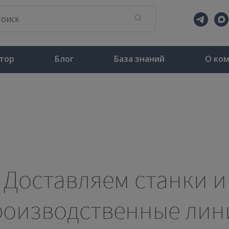
тор
Блог
База знаний
О ко
Доставляем станки и
роизводственные лин