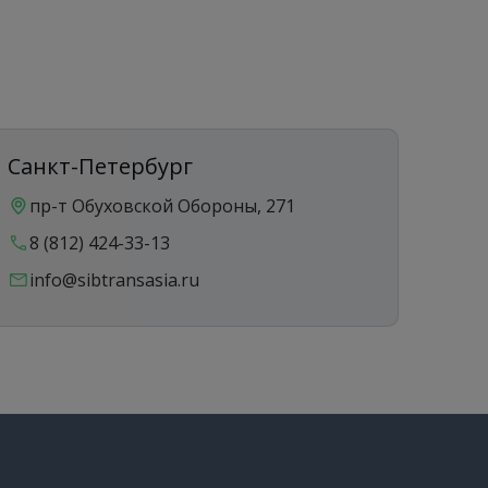
Санкт-Петербург
Ека
пр-т Обуховской Обороны, 271
ул
8 (812) 424-33-13
8 
info@sibtransasia.ru
in