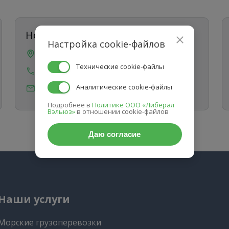
Новосибирск
Настройка cookie-файлов
пр-т Дзержинского 1/1, офис 71
Технические cookie-файлы
8 (383) 207-88-60
Аналитические cookie-файлы
info@sibtransasia.ru
Подробнее в
Политике ООО «Либерал
Вэльюз»
в отношении cookie-файлов
Даю согласие
Наши услуги
Морские грузоперевозки