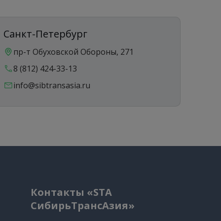
Санкт-Петербург
Ека
пр-т Обуховской Обороны, 271
ул
8 (812) 424-33-13
8 
info@sibtransasia.ru
in
Контакты «STA
СибирьТрансАзия»