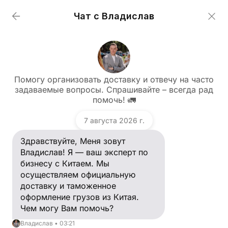
Чат с Владислав
От чего зависит стоимость доставки груза из
Китая?
Как рассчитать стоимость доставки моего
Помогу организовать доставку и отвечу на часто
груза?
задаваемые вопросы. Спрашивайте – всегда рад
Задать вопрос
помочь! 🚛
Здравствуйте, Меня зовут Владислав! Я — ваш
Какие сроки доставки грузов из Китая в Россию?
эксперт по бизнесу с Китаем. Мы
7 августа 2026 г.
осуществляем официальную доставку и
Владислав
Как я могу отследить свой груз?
таможенное оформление грузов из Китая. Чем
Здравствуйте, Меня зовут
могу Вам помочь?
Владислав! Я — ваш эксперт по
Вы работаете с физ лицами? Вы доставляете
бизнесу с Китаем. Мы
личные вещи (любые вещи личные или малые
партии) из Китая?
осуществляем официальную
доставку и таможенное
От чего зависит стоимость доставки груза из
Вы оказываете неофициальную/черную/карго
оформление грузов из Китая.
Китая?
доставку?
Чем могу Вам помочь?
Как рассчитать стоимость доставки моего
Владислав • 03:21
Сколько стоит доллар за килограмм?