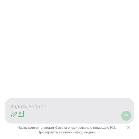
Отзывы
Сергей Чемцов, директор компании "Позитив
Плюс"
Чат
Помощь
Часть контента может быть сгенерирована с помощью ИИ.
Проверяйте важную информацию.
г. Забайкальск, оптовые поставки овощей и фруктов.