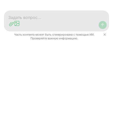
Чат
Помощь
Часть контента может быть сгенерирована с помощью ИИ.
Проверяйте важную информацию.
Самойлов Алексей Валентинович
Специалист по ВЭД с КНР. Профессиональный
опыт – с 2005 года.